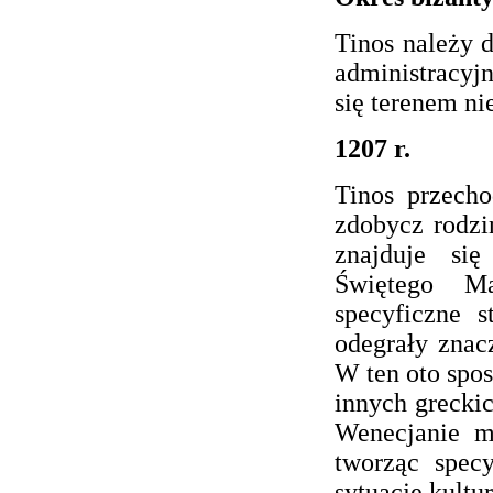
Tinos należy d
administracyjn
się terenem n
1207 r.
Tinos przech
zdobycz rodzi
znajduje si
Świętego M
specyficzne 
odegrały znac
W ten oto spos
innych greckic
Wenecjanie m
tworząc spec
sytuację kultu