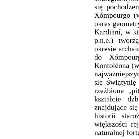
się pochodze
Xómpourgo (
okres geometry
Kardianí, w k
p.n.e.) twor
okresie archai
do Xómpour
Kontoléona (w
najważniejszyc
się Świątynię
rzeźbione „pi
kształcie dz
znajdujące si
historii sta
większości re
naturalnej for