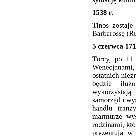
1538 r.
Tinos zostaje
Barbarossę (R
5 czerwca 171
Turcy, po 11
Wenecjanami
ostatnich niez
będzie iluz
wykorzystają
samorząd i wy
handlu tranz
marmurze wys
rodzinami, któ
prezentują w