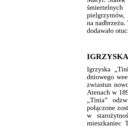
śmiertelny
pielgrzymów, 
na nadbrzeżu. 
dodawało otuc
IGRZYSKA
Igrzyska „Tin
dniowego week
zwiastun nowo
Atenach w 1896
„Tinia” odzw
połączone zost
w starożytnoś
mieszkaniec T