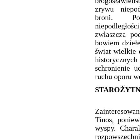
błogosławie
zrywu niepod
broni. Po
niepodległoś
zwłaszcza po
bowiem dziełe
świat wielkie
historyczny
schronienie 
ruchu oporu wo
STAROŻYTN
Zainteresowan
Tinos, ponie
wyspy. Charak
rozpowszechn