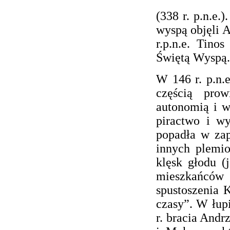
(338 r. p.n.e.
wyspą objęli A
r.p.n.e. Tino
Świętą Wyspą.
W 146 r. p.n.e
częścią prow
autonomią i wo
piractwo i w
popadła w zap
innych plemio
klęsk głodu (
mieszkańców
spustoszenia K
czasy”. W łupi
r. bracia Andr