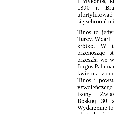
i Mykonos, k
1390 r. Bra
ufortyfikowa
się schronić m
Tinos to jedy
Turcy. Wdarli 
krótko. W t
przenosząc s
przeszła we w
Jorgos Palamar
kwietnia zbun
Tinos i pows
yzwoleńczego 
ikony Zwia
Boskiej 30 s
Wydarzenie to