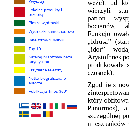
węże), od kt
Zwyczaje
wierzyli sta
Lokalne produkty i
przepisy
patron wysp
Piesze wędrówki
bocianów, a
Wycieczki samochodowe
Funkcjonow
Inne formy turystyki
„Idrusa” (sta
„idor” - wod
Top 10
Arystofanes p
Katalog branżowy/ baza
turystyczna
produkowała s
Przydatne telefony
czosnek).
Notka biograficzna o
autorze
Zgodnie z now
zinterpretowan
Publikacja Tinos 360°
który obfitowa
Panormos), a
szczególnej p
mieszkańców 