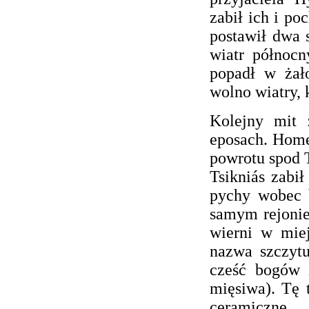
zabił ich i p
postawił dwa s
wiatr północn
popadł w żał
wolno wiatry, 
Kolejny mit 
eposach. Home
powrotu spod T
Tsikniás zabi
pychy wobec b
samym rejonie
wierni w miej
nazwa szczyt
cześć bogów z
mięsiwa). Tę 
ceramiczne.