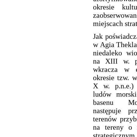
okresie kult
zaobserwowan
miejscach stra
Jak poświadc
w Agia Thekla
niedaleko wi
na XIII w. p
wkracza w 
okresie tzw. 
X w. p.n.e.
ludów morski
basenu Mo
następuje pr
terenów przyb
na tereny o 
strategicznym