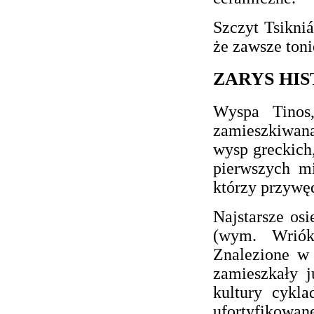
Szczyt Tsikniá
że zawsze toni
ZARYS HI
Wyspa Tinos,
zamieszkiwan
wysp greckich,
pierwszych m
którzy przywęd
Najstarsze osi
(wym. Wrióka
Znalezione w 
zamieszkały 
kultury cykla
ufortyfikowa