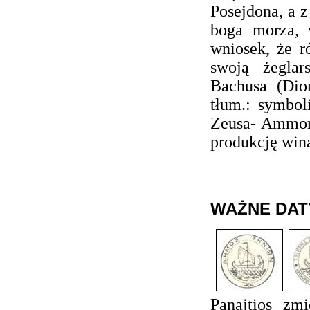
Posejdona, a z
boga morza, 
wniosek, że 
swoją żeglar
Bachusa (Dion
tłum.: symbol
Zeusa- Ammona
produkcję win
WAŻNE DAT
Panajtios zm