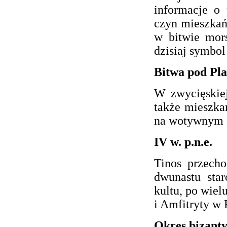
informacje o 
czyn mieszkań
w bitwie mors
dzisiaj symbol
Bitwa pod Plat
W zwycięskiej
także mieszkań
na wotywnym d
IV w. p.n.e.
Tinos przecho
dwunastu sta
kultu, po wiel
i Amfitryty w 
Okres bizanty