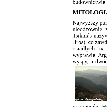
budownictwie 
MITOLOGI
Najwyższy punk
nieodzownie 
Tsikniás nazyw
Jiros), co zaw
osiadłych na
wyprawie Arg
wyspy, a dwó
przyjaciela H