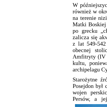
W późniejszych
również w okre
na terenie ni
Matki Boskiej 
po grecku „c
zalicza się ak
z lat 549-542
obecnej stol
Amfitryty (IV 
kultu, poniew
archipelagu C
Starożytne ź
Posejdon był 
wojen perskic
Persów, a je