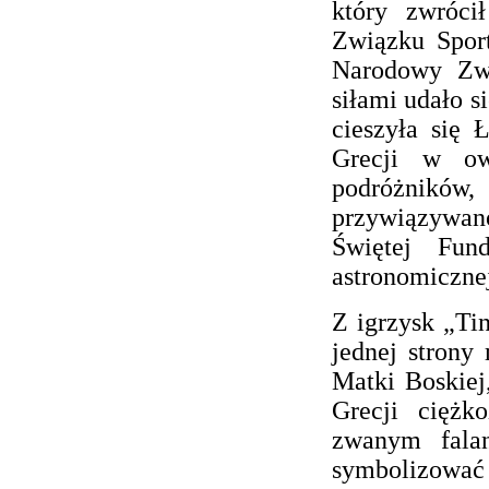
który zwróci
Związku Spor
Narodowy Zw
siłami udało s
cieszyła się
Grecji w ow
podróżników,
przywiązywano
Świętej Fun
astronomiczne
Z igrzysk „Ti
jednej strony
Matki Boskiej,
Grecji ciężk
zwanym falan
symbolizować 