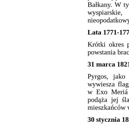
Bałkany. W ty
wyspiarskie,
nieopodatkow
Lata 1771-17
Krótki okres 
powstania brac
31 marca 1821
Pyrgos, jako
wywiesza fla
w Exo Meriá 
podąża jej śl
mieszkańców w
30 stycznia 18