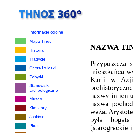
Informacje ogólne
Mapa Tinos
NAZWA TI
Historia
Tradycje
Przypuszcza 
Chora i wioski
mieszkańca wy
Zabytki
Karii w Azji
Stanowiska
prehistoryczne
archeologiczne
nazwy imieniu 
Muzea
nazwa pochodz
Klasztory
węża. Arystote
Jaskinie
była boga
Plaże
(starogreckie 