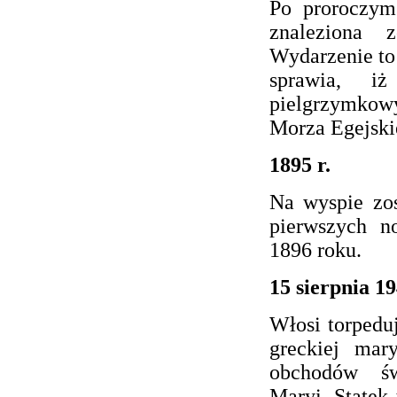
Po proroczym
znaleziona 
Wydarzenie to 
sprawia, i
pielgrzymkowy
Morza Egejski
1895 r.
Na wyspie zos
pierwszych n
1896 roku.
15 sierpnia 19
Włosi torpedu
greckiej mar
obchodów św
Maryi. Statek 