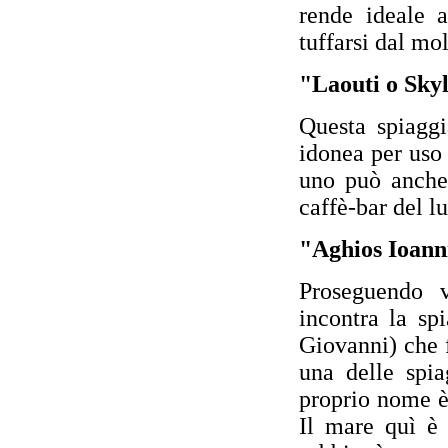
rende ideale 
tuffarsi dal mo
"Laouti o Sky
Questa spiaggi
idonea per uso 
uno può anche 
caffè-bar del l
"Aghios Ioann
Proseguendo v
incontra la sp
Giovanni) che f
una delle spia
proprio nome è 
Il mare quì è 