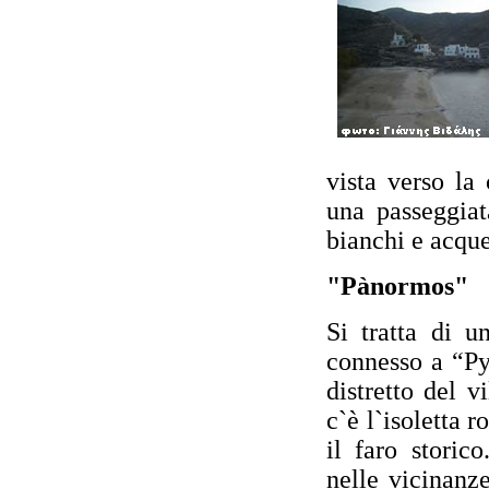
vista verso la 
una passeggiat
bianchi e acque
"Pànormos"
Si tratta di 
connesso a “Py
distretto del v
c`è l`isoletta r
il faro storic
nelle vicinanz