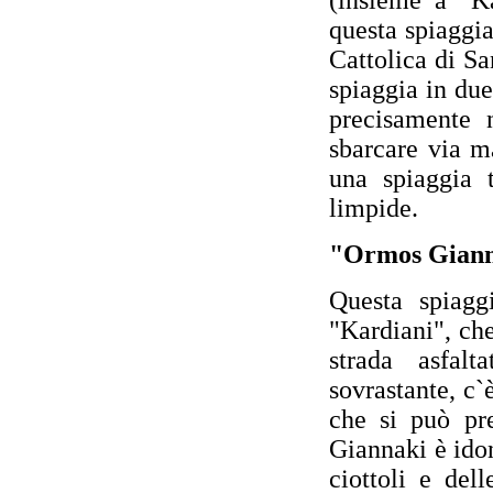
(insieme a "K
questa spiaggia
Cattolica di Sa
spiaggia in du
precisamente n
sbarcare via m
una spiaggia 
limpide.
"Ormos Gian
Questa spiagg
"Kardiani", che
strada asfalt
sovrastante, c`
che si può pr
Giannaki è idon
ciottoli e del