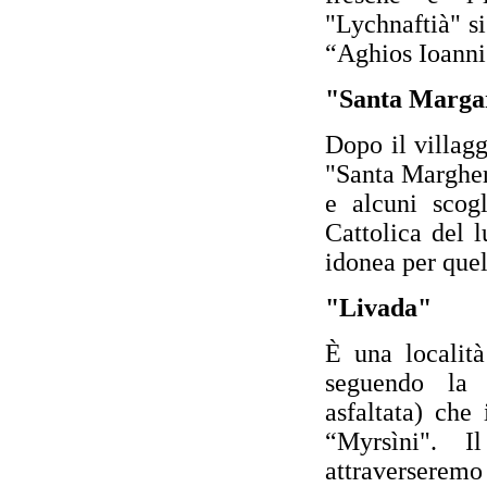
"Lychnaftià" s
“Aghios Ioanni
"Santa Marga
Dopo il villag
"Santa Margheri
e alcuni scog
Cattolica del l
idonea per quel
"Livada"
È una località
seguendo la 
asfaltata) che 
“Myrsìni". I
attraverseremo