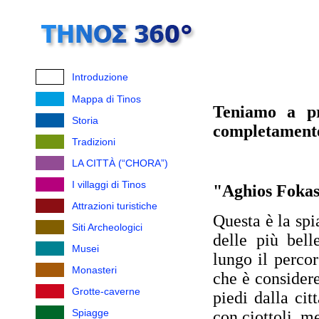
Introduzione
Mappa di Tinos
Teniamo a pr
Storia
completamente
Tradizioni
LA CITTÀ (“CHORA”)
I villaggi di Tinos
"Aghios Fokas
Attrazioni turistiche
Questa è la spi
Siti Archeologici
delle più bell
Musei
lungo il percor
Monasteri
che è consider
Grotte-caverne
piedi dalla cit
Spiagge
con ciottoli, me