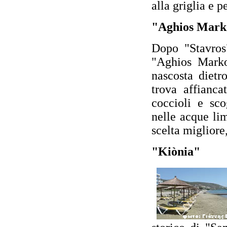
alla griglia e 
"Aghios Mark
Dopo "Stavros"
"Aghios Marko
nascosta dietr
trova affianca
coccioli e sco
nelle acque li
scelta migliore,
"Kiònia"