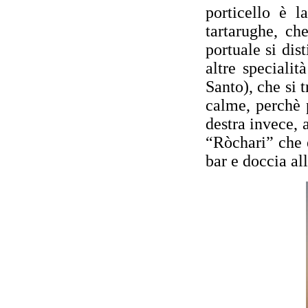
porticello è l
tartarughe, ch
portuale si dis
altre speciali
Santo), che si 
calme, perchè p
destra invece, 
“Ròchari” che 
bar e doccia all