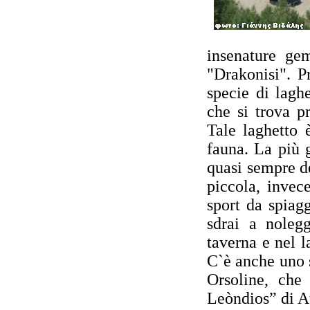
insenature gem
"Drakonisi". P
specie di laghe
che si trova p
Tale laghetto 
fauna. La più 
quasi sempre de
piccola, invec
sport da spiag
sdrai a nolegg
taverna e nel l
C`è anche uno s
Orsoline, che 
Leòndios” di A