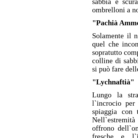
sabbia è scur
ombrelloni a no
"Pachià Amm
Solamente il n
quel che inco
sopratutto comp
colline di sabb
si può fare dell
"Lychnaftià"
Lungo la stra
l`incrocio pe
spiaggia con t
Nell`estremità
offrono dell`
fresche e l`