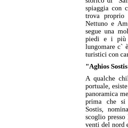
storico di "Sa
spiaggia con c
trova proprio
Nettuno e Amf
segue una molt
piedi e i pi
lungomare c` è 
turistici con ca
"Aghios Sosti
A qualche chil
portuale, esist
panoramica me
prima che si
Sostis, nomin
scoglio presso 
venti del nord 