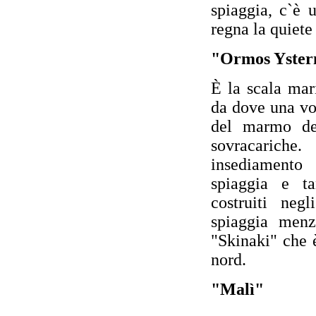
spiaggia, c`è 
regna la quiete 
"Ormos Yster
È la scala mari
da dove una vol
del marmo del
sovracarich
insediament
spiaggia e ta
costruiti neg
spiaggia menz
"Skinaki" che è
nord.
"Malì"