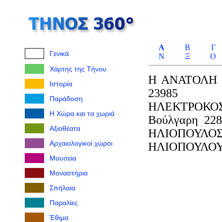
Α
Β
Γ
Γενικά
Ν
Ξ
Ο
Χάρτης της Τήνου
Η ΑΝΑΤΟΛΗ 
Ιστορία
23985
Παράδοση
ΗΛΕΚΤΡΟΚΟ
Η Χώρα και τα χωριά
Βούλγαρη 228
Αξιοθέατα
ΗΛΙΟΠΟΥΛΟΣ
Αρχαιολογικοί χώροι
ΗΛΙΟΠΟΥΛΟΥ 
Μουσεία
Μοναστήρια
Σπήλαια
Παραλίες
Έθιμα