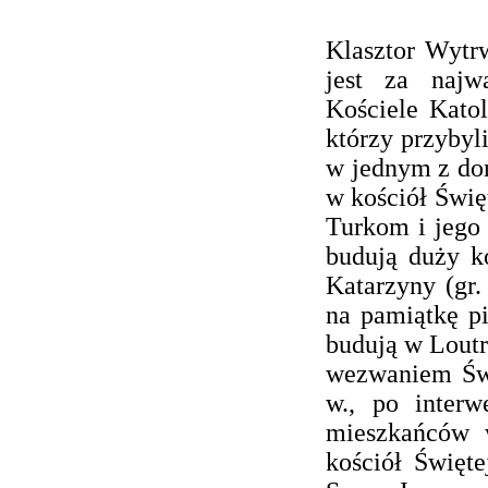
Klasztor Wytr
jest za najw
Kościele Kato
którzy przybyli
w jednym z dom
w kościół Święt
Turkom i jego 
budują duży k
Katarzyny (gr.
na pamiątkę p
budują w Loutra
wezwaniem Świ
w., po interw
mieszkańców w
kościół Święt