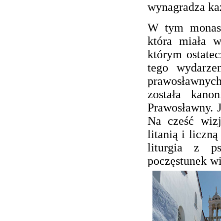
wynagradza każ
W tym monasty
która miała w
którym ostatec
tego wydarze
prawosławnych
została kanon
Prawosławny. J
Na cześć wizj
litanią i licz
liturgia z p
poczęstunek w