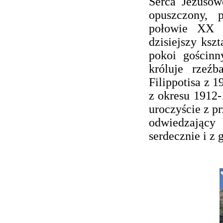
Serca Jezusow
opuszczony, 
połowie XX w
dzisiejszy kszt
pokoi gościnn
króluje rzeźb
Filippotisa z 
z okresu 1912-
uroczyście z pr
odwiedzający
serdecznie i z 