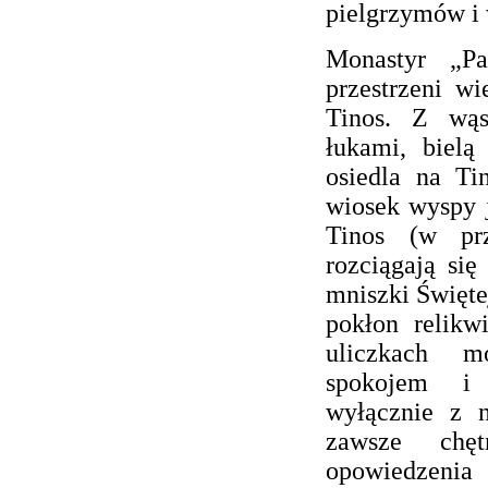
pielgrzymów i 
Monastyr „Pa
przestrzeni wi
Tinos. Z wąs
łukami, bielą
osiedla na Ti
wiosek wyspy j
Tinos (w prz
rozciągają si
mniszki Świętej
pokłon relikw
uliczkach m
spokojem i 
wyłącznie z n
zawsze chę
opowiedzenia 