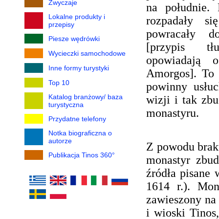
Zwyczaje
na południe.
Lokalne produkty i
rozpadały si
przepisy
powracały d
Piesze wędrówki
[przypis t
Wycieczki samochodowe
opowiadają 
Inne formy turystyki
Amorgos]. To 
Top 10
powinny usłuc
Katalog branżowy/ baza
wizji i tak zb
turystyczna
monastyru.
Przydatne telefony
Notka biograficzna o
autorze
Z powodu braku
Publikacja Tinos 360°
monastyr zbud
źródła pisane
1614 r.). Mon
zawieszony na
i wioski Tinos