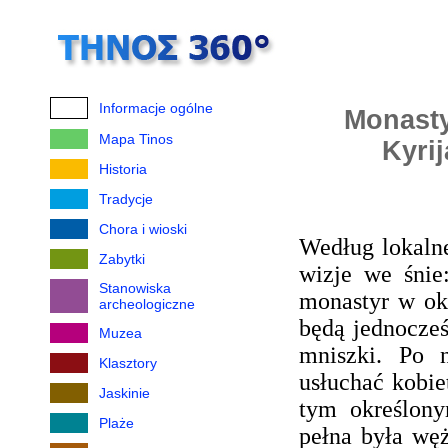
Informacje ogólne
Monasty
Mapa Tinos
Kyri
Historia
Tradycje
Chora i wioski
Według lokalne
Zabytki
wizje we śnie
Stanowiska
monastyr w ok
archeologiczne
będą jednocześ
Muzea
mniszki. Po n
Klasztory
usłuchać kobie
Jaskinie
tym określony
Plaże
pełna była węż