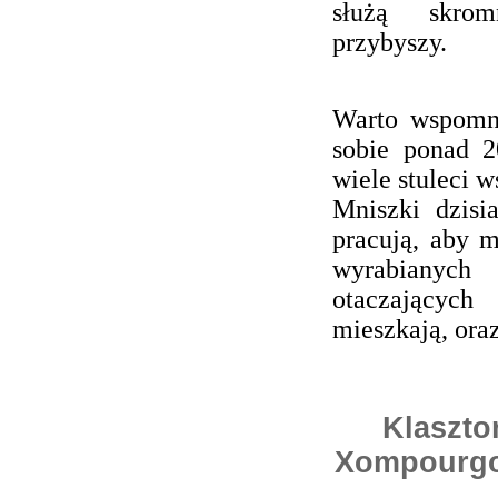
służą skro
przybyszy.
Warto wspomni
sobie ponad 2
wiele stuleci w
Mniszki dzisi
pracują, aby 
wyrabianych 
otaczających
mieszkają, oraz
Klaszto
Xompourgo 