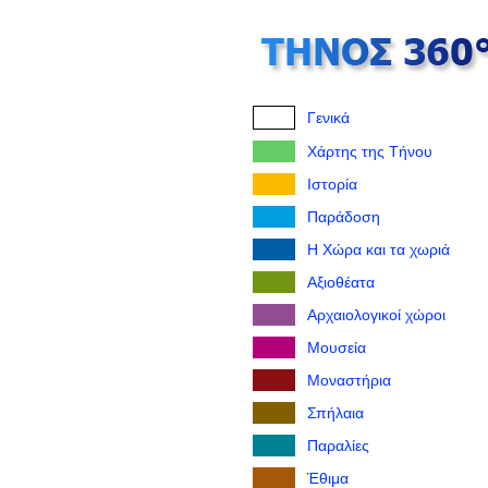
Γενικά
Χάρτης της Τήνου
Ιστορία
Παράδοση
Η Χώρα και τα χωριά
Αξιοθέατα
Αρχαιολογικοί χώροι
Μουσεία
Μοναστήρια
Σπήλαια
Παραλίες
Έθιμα