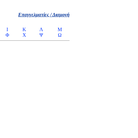
Επαγγελματίες / Διαμονή
Ι
Κ
Λ
Μ
Φ
Χ
Ψ
Ω