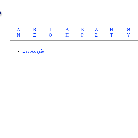
Α
Β
Γ
Δ
Ε
Ζ
Η
Θ
Ν
Ξ
Ο
Π
Ρ
Σ
Τ
Υ
Ξενοδοχεία