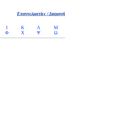
Επαγγελματίες / Διαμονή
Ι
Κ
Λ
Μ
Φ
Χ
Ψ
Ω