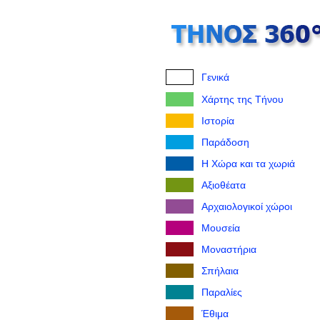
Γενικά
Χάρτης της Τήνου
Ιστορία
Παράδοση
Η Χώρα και τα χωριά
Αξιοθέατα
Αρχαιολογικοί χώροι
Μουσεία
Μοναστήρια
Σπήλαια
Παραλίες
Έθιμα